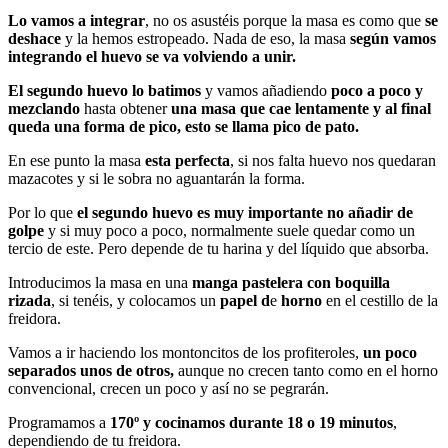
Lo vamos a integrar
, no os asustéis porque la masa es como que
se
deshace
y la hemos estropeado. Nada de eso, la masa
según vamos
integrando el huevo se va volviendo a unir.
El segundo huevo lo batimos
y vamos añadiendo
poco a poco y
mezclando
hasta obtener
una masa que cae lentamente y al final
queda una forma de pico, esto se llama pico de pato.
En ese punto la masa
esta perfecta
, si nos falta huevo nos quedaran
mazacotes y si le sobra no aguantarán la forma.
Por lo que
el segundo huevo es muy importante no añadir de
golpe
y si muy poco a poco, normalmente suele quedar como un
tercio de este. Pero depende de tu harina y del líquido que absorba.
Introducimos la masa en una
manga pastelera con boquilla
rizada
, si tenéis, y colocamos un
papel d
e
horno
en el cestillo de la
freidora.
Vamos a ir haciendo los montoncitos de los profiteroles,
un poco
separados unos de otros,
aunque no crecen tanto como en el horno
convencional, crecen un poco y así no se pegrarán.
Programamos a
170º y cocinamos durante 18 o 19 minutos
,
dependiendo de tu freidora.