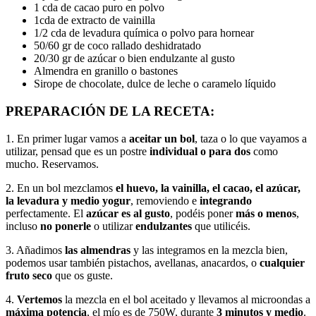
1 cda de cacao puro en polvo
1cda de extracto de vainilla
1/2 cda de levadura química o polvo para hornear
50/60 gr de coco rallado deshidratado
20/30 gr de azúcar o bien endulzante al gusto
Almendra en granillo o bastones
Sirope de chocolate, dulce de leche o caramelo líquido
PREPARACIÓN DE LA RECETA:
1. En primer lugar vamos a
aceitar un bol
, taza o lo que vayamos a
utilizar, pensad que es un postre
individual o para dos
como
mucho. Reservamos.
2. En un bol mezclamos
el huevo, la vainilla, el cacao, el azúcar,
la levadura y medio yogur
, removiendo e
integrando
perfectamente. El
azúcar es al gusto
, podéis poner
más o menos
,
incluso
no ponerle
o utilizar
endulzantes
que utilicéis.
3. Añadimos
las almendras
y las integramos en la mezcla bien,
podemos usar también pistachos, avellanas, anacardos, o
cualquier
fruto seco
que os guste.
4.
Vertemos
la mezcla en el bol aceitado y llevamos al microondas a
máxima potencia
, el mío es de 750W, durante
3 minutos y medio
.