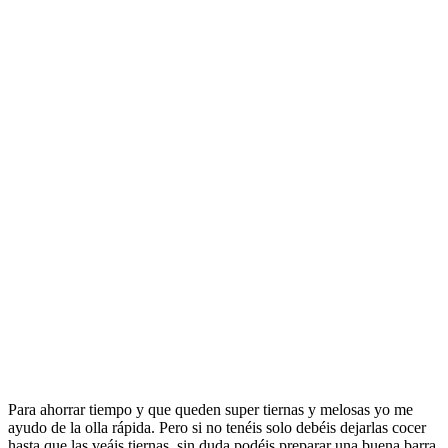
Para ahorrar tiempo y que queden super tiernas y melosas yo me
ayudo de la olla rápida. Pero si no tenéis solo debéis dejarlas cocer
hasta que las veáis tiernas. sin duda podéis preparar una buena barra