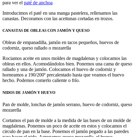
para ver el
paté de anchoa
Introducimos el paté en una manga pastelera, rellenamos las
canastas. Decoramos con las aceitunas cortadas en trozos.
CANASTAS DE OBLEAS CON JAMÓN Y QUESO
Obleas de empanadilla, jamón en tacos pequeños, huevos de
codorniz, queso rallado o mozarella
Rociamos aceite en unos moldes de magdalenas y colocamos las
obleas en ellos. Acomodándolos bien. Ponemos una cama de queso
rallado y una de jamón. Colocamos el huevo de codorniz y
horneamos a 190/200º precalentado hasta que veamos el huevo
hecho. Podemos comerlo caliente o frío.
NIDOS DE JAMÓN Y HUEVO
Pan de molde, lonchas de jamón serrano, huevo de codorniz, queso
mozarella
Cortamos el pan de molde a la medida de las bases de un molde de
magdalenas. Ponemos un poco de aceite en estos y colocamos el
circulo de pan en la base. Ponemos el jamón pegado a las paredes
para hacer el nido. Agregamos queso mozarella, el huevo,